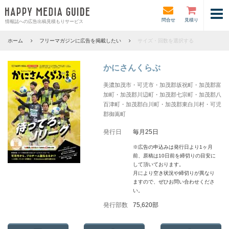
問合せ
見積り
情報誌への広告出稿見積もりサービス
ホーム
フリーマガジンに広告を掲載したい
サイズ・回数を選択する
かにさんくらぶ
美濃加茂市・可児市・加茂郡坂祝町・加茂郡富
加町・加茂郡川辺町・加茂郡七宗町・加茂郡八
百津町・加茂郡白川町・加茂郡東白川村・可児
郡御嵩町
発行日
毎月25日
※広告の申込みは発行日より1ヶ月
前、原稿は10日前を締切りの目安に
して頂いております。
月により空き状況や締切りが異なり
ますので、ぜひお問い合わせくださ
い。
発行部数
75,620部